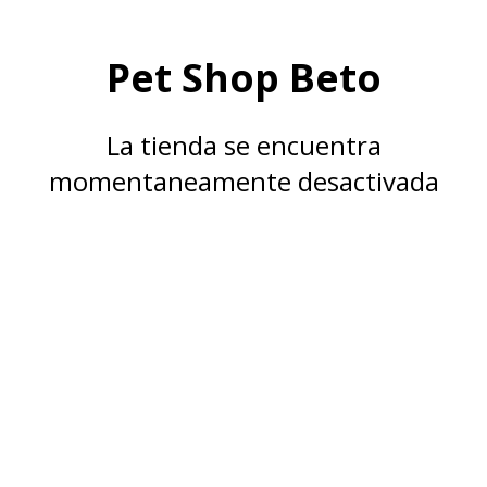
Pet Shop Beto
La tienda se encuentra
momentaneamente desactivada