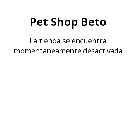
Pet Shop Beto
La tienda se encuentra
momentaneamente desactivada