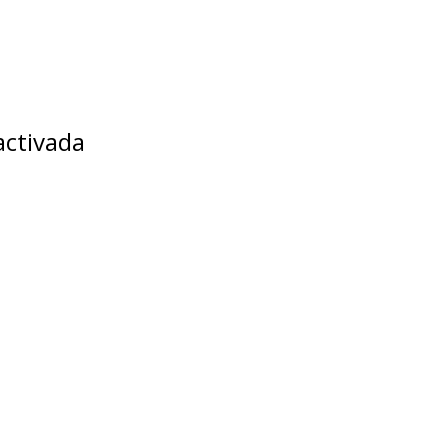
ctivada