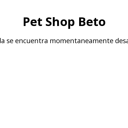
Pet Shop Beto
nda se encuentra momentaneamente desa