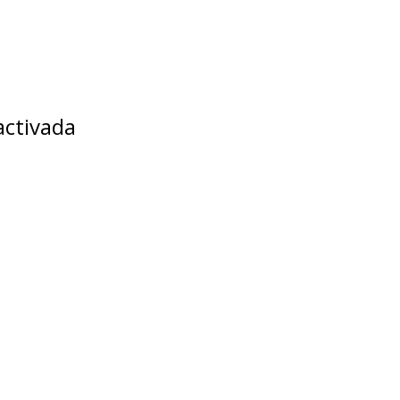
ctivada