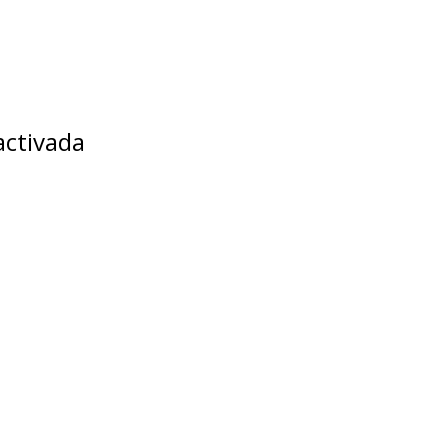
ctivada