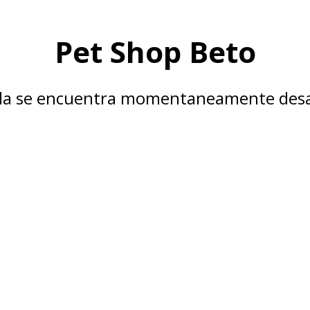
Pet Shop Beto
nda se encuentra momentaneamente desa