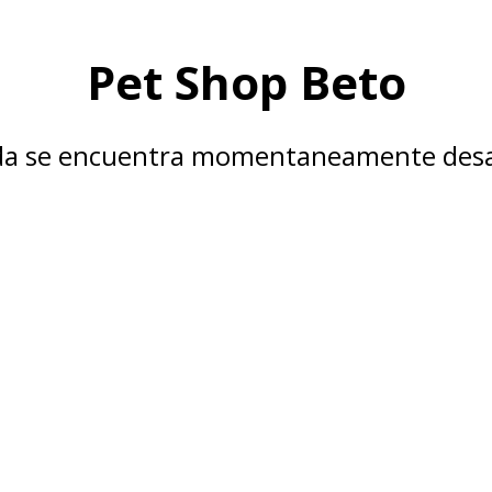
Pet Shop Beto
nda se encuentra momentaneamente desa